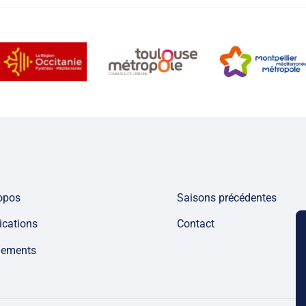
opos
Saisons précédentes
ications
Contact
nements