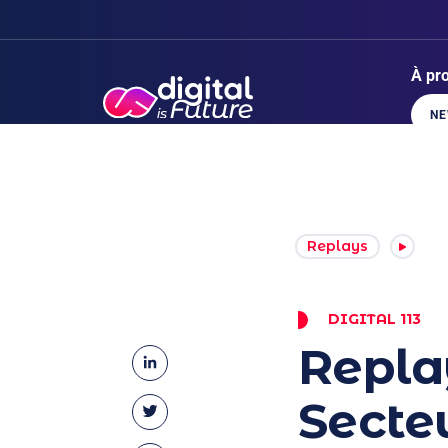
À pr
NE
Replays
DIGITAL 113
Replay
LinkedIn
Secteu
Twitter