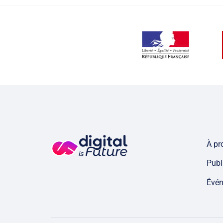
À pr
Publ
Évé