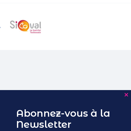
Cl
th
m
Abonnez-vous à la
Newsletter