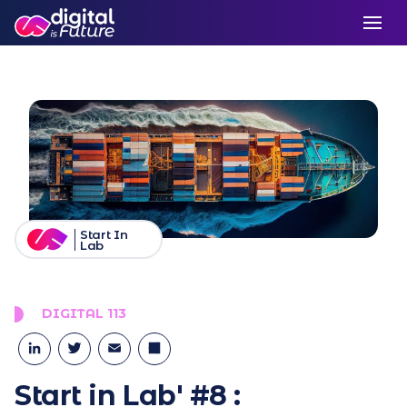
Start In
Lab
DIGITAL 113
LinkedIn
Twitter
Email
Partager
Start in Lab' #8 :